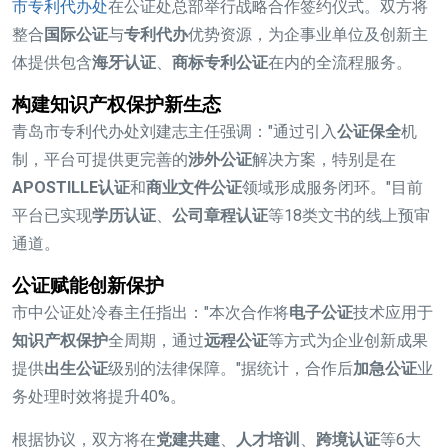
市专利代办处
在公证处总部举行战略合作签约仪式。双方将
整合
国际公证
与
专利代办
优势资源，为企事业单位及创新主
体提供包含
海牙认证
、
商标专利公证
在内的全流程服务。
构建知识产权保护新生态
青岛市专利代办处刘建志主任强调："通过引入
公证保全
机
制，平台可提供更完善的
涉外公证
解决方案，特别是在
APOSTILLE认证
和
商业文件公证
领域形成服务闭环。"目前
平台已实现
学历认证
、
公司章程认证
等18类文书的线上预审
通道。
公证赋能创新保护
市中公证处冷春主任指出："本次合作将
电子公证
技术应用于
知识产权保护
全周期，通过
远程公证
等方式为企业创新成果
提供
出生公证
级别的法律保障。"据统计，合作后
加急公证
业
务处理时效将提升40%。
根据协议，双方将在
党建共建
、
人才培训
、
跨境认证
等6大