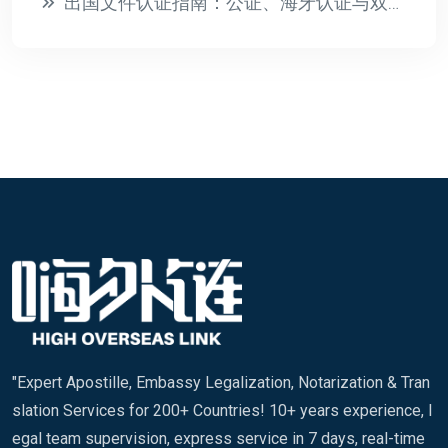
出国文件认证指南：公证、海牙认证与双认证全解析
"Expert Apostille, Embassy Legalization, Notarization & Tran
slation Services for 200+ Countries! 10+ years experience, l
egal team supervision, express service in 7 days, real-time