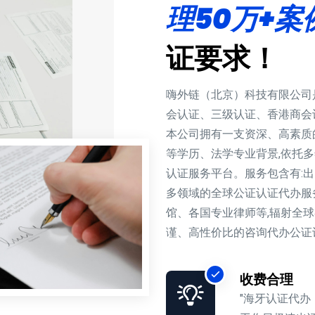
理50万+案
证要求！
嗨外链（北京）科技有限公司
会认证、三级认证、香港商会
本公司拥有一支资深、高素质
等学历、法学专业背景,依托
认证服务平台。服务包含有:
多领域的全球公证认证代办服
馆、各国专业律师等,辐射全
谨、高性价比的咨询代办公证
收费合理
"海牙认证代办