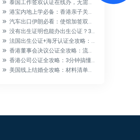
泰国工作签双认证在线办，无需本人到场！学历无犯罪公证一站式
港宝内地上学必备：香港亲子关系公证，无需到场办理
汽车出口伊朗必看：使馆加签双认证全流程指南
没有出生证明也能办出生公证？3分钟搞定替代材料清单
法国出生公证+海牙认证全攻略：材料清单与办理流程详解
香港董事会决议公证全攻略：流程、避坑与加签认证详解
香港公司公证全攻略：3分钟搞懂流程、文件与避坑要点
美国线上结婚全攻略：材料清单与流程详解，跨国领证不踩坑