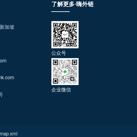
了解更多·嗨外链
/新加坡
公众号
com
nk.com
企业微信
)
emap.xml