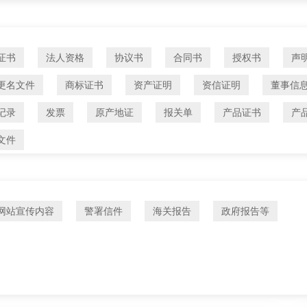
证书
法人资格
协议书
合同书
授权书
声
更名文件
商标证书
资产证明
资信证明
董事信
记录
发票
原产地证
报关单
产品证书
产
文件
网站宣传内容
警署信件
海关报告
政府报告等