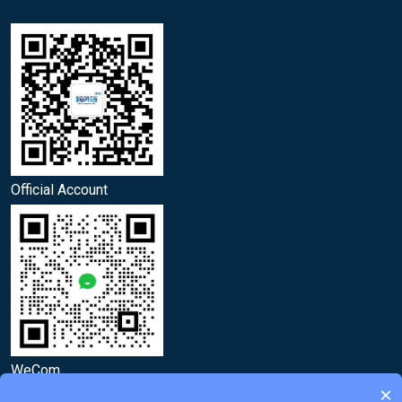
Official Account
WeCom
×