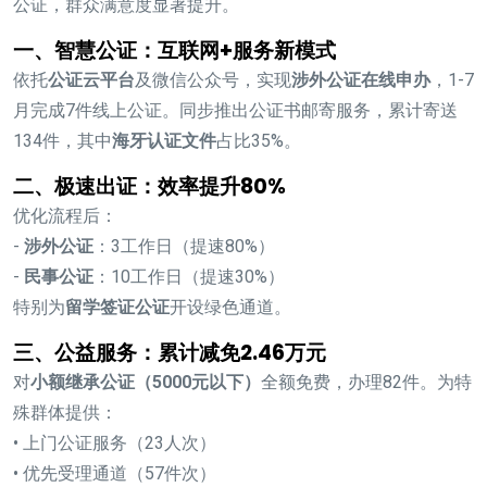
公证，群众满意度显著提升。
一、智慧公证：互联网+服务新模式
依托
公证云平台
及微信公众号，实现
涉外公证在线申办
，1-7
月完成7件线上公证。同步推出公证书邮寄服务，累计寄送
134件，其中
海牙认证文件
占比35%。
二、极速出证：效率提升80%
优化流程后：
-
涉外公证
：3工作日（提速80%）
-
民事公证
：10工作日（提速30%）
特别为
留学签证公证
开设绿色通道。
三、公益服务：累计减免2.46万元
对
小额继承公证（5000元以下）
全额免费，办理82件。为特
殊群体提供：
• 上门公证服务（23人次）
• 优先受理通道（57件次）