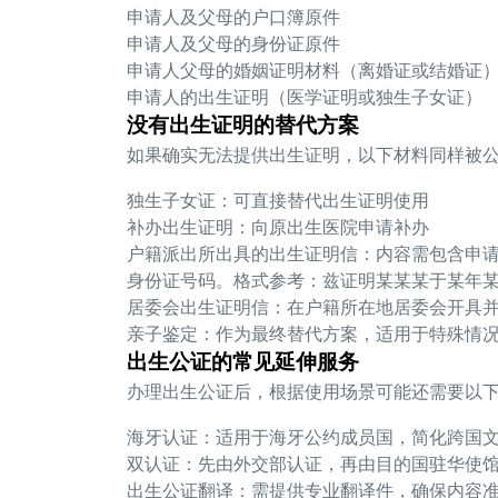
申请人及父母的户口簿原件
申请人及父母的身份证原件
申请人父母的婚姻证明材料（离婚证或结婚证
申请人的出生证明（医学证明或独生子女证）
没有出生证明的替代方案
如果确实无法提供出生证明，以下材料同样被
独生子女证
：可直接替代出生证明使用
补办出生证明
：向原出生医院申请补办
户籍派出所出具的出生证明信
：内容需包含申
身份证号码。格式参考：兹证明某某某于某年
居委会出生证明信
：在户籍所在地居委会开具
亲子鉴定
：作为最终替代方案，适用于特殊情
出生公证的常见延伸服务
办理出生公证后，根据使用场景可能还需要以
海牙认证
：适用于海牙公约成员国，简化跨国
双认证
：先由外交部认证，再由目的国驻华使
出生公证翻译
：需提供专业翻译件，确保内容