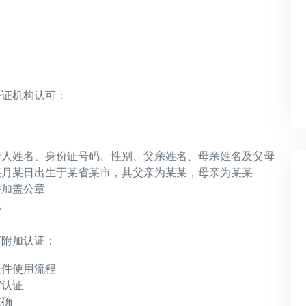
）
公证机构认可：
请人姓名、身份证号码、性别、父亲姓名、母亲姓名及父母
某月某日出生于某省某市，其父亲为某某，母亲为某某
并加盖公章
况
下附加认证：
文件使用流程
馆认证
准确