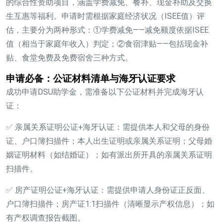
的综合性资助项目，涵盖学费减免、餐补、现金补助及交换
生互惠等福利。申请时需根据家庭经济状况（ISEE值）评
估，主要分为两种形式：
①学费减免
——减免额度依据ISEE
值（相当于家庭年收入）判定；
②食宿津贴
——包括现金补
贴、食堂免费及免费宿舍三种方式。
申请必备：公证材料清单与海牙认证要求
成功申请DSU助学金，需准备以下公证材料并完成海牙认
证：
✅ 亲属关系证明公证+海牙认证
：需提供本人和父母的身份
证、户口簿扫描件；本人出生证明或亲属关系证明；父母婚
姻证明材料（如结婚证）；如有派出所开具的亲属关系证明
扫描件。
✅ 房产证明公证+海牙认证
：需提供申请人身份证正反面、
户口簿扫描件；房产证1:1扫描件（清晰显示产权信息）；如
有产权调查报告截图。