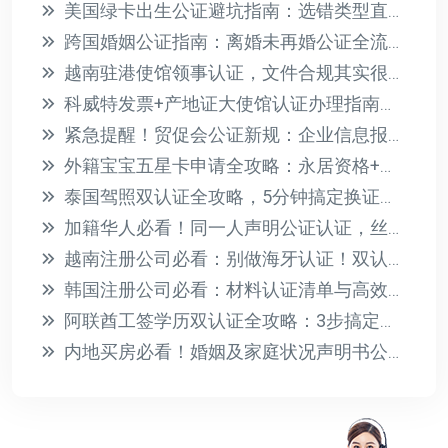
美国绿卡出生公证避坑指南：选错类型直接拒签！
跨国婚姻公证指南：离婚未再婚公证全流程解析
越南驻港使馆领事认证，文件合规其实很简单
科威特发票+产地证大使馆认证办理指南，3步搞定双认证
紧急提醒！贸促会公证新规：企业信息报告必须补充说明，缺件将影响认证
外籍宝宝五星卡申请全攻略：永居资格+教育医疗福利一步到位
泰国驾照双认证全攻略，5分钟搞定换证流程！
加籍华人必看！同一人声明公证认证，丝滑证明“我就是我”
越南注册公司必看：别做海牙认证！双认证流程全解析
韩国注册公司必看：材料认证清单与高效办理指南
阿联酋工签学历双认证全攻略：3步搞定公证+使馆认证，避坑指南
内地买房必看！婚姻及家庭状况声明书公证全攻略