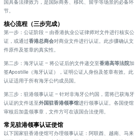
国具备法律效力，是国际商务、移民、留学等场景的必备环
节。
核心流程（三步完成）
第一步：公证阶段
– 由香港执业公证律师对文件进行核实公
证，或通过
香港总商会
对商业文件进行认证。此步骤确认文
件原件及签章的真实性。
第二步：海牙认证
– 将公证后的文件递交至
香港高等法院
加
签Apostille（海牙认证），证明公证人身份及签章有效。此
认证适用于所有海牙公约成员国。
第三步：驻港领事认证
– 针对非海牙公约国，需将已获海牙
认证的文件送至
外国驻香港领事馆
进行领事认证。各国使馆
审核后加盖领事章，文件方可在该国合法使用。
常见驻港领事认证使馆
以下国家驻香港使馆可办理领事认证：阿联酋、越南、马来