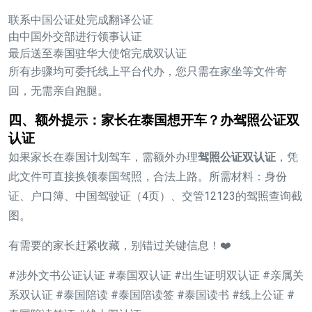
联系中国公证处完成翻译公证
由中国外交部进行领事认证
最后送至泰国驻华大使馆完成双认证
所有步骤均可委托线上平台代办，您只需在家坐等文件寄
回，无需亲自跑腿。
四、额外提示：家长在泰国想开车？办驾照公证双
认证
如果家长在泰国计划驾车，需额外办理
驾照公证双认证
，凭
此文件可直接换领泰国驾照，合法上路。所需材料：身份
证、户口簿、中国驾驶证（4页）、交管12123的驾照查询截
图。
有需要的家长赶紧收藏，别错过关键信息！❤️
#涉外文书公证认证 #泰国双认证 #出生证明双认证 #亲属关
系双认证 #泰国陪读 #泰国陪读签 #泰国读书 #线上公证 #