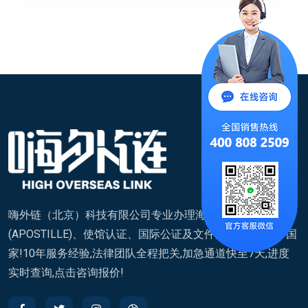
嗨外链（北京）科技有限公司专业办理海牙认证
(APOSTILLE)、使馆认证、国际公证及文件翻译,覆盖200+国
家!10年服务经验,法律团队全程把关,加急通道快至7天,进度
实时查询,点击咨询报价!