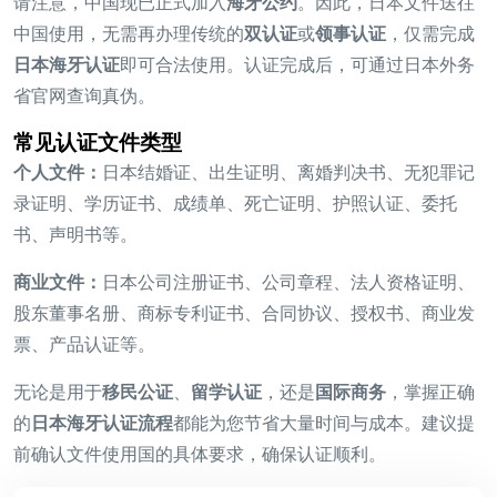
请注意，中国现已正式加入
海牙公约
。因此，日本文件送往
中国使用，无需再办理传统的
双认证
或
领事认证
，仅需完成
日本海牙认证
即可合法使用。认证完成后，可通过日本外务
省官网查询真伪。
常见认证文件类型
个人文件：
日本结婚证、出生证明、离婚判决书、无犯罪记
录证明、学历证书、成绩单、死亡证明、护照认证、委托
书、声明书等。
商业文件：
日本公司注册证书、公司章程、法人资格证明、
股东董事名册、商标专利证书、合同协议、授权书、商业发
票、产品认证等。
无论是用于
移民公证
、
留学认证
，还是
国际商务
，掌握正确
的
日本海牙认证流程
都能为您节省大量时间与成本。建议提
前确认文件使用国的具体要求，确保认证顺利。