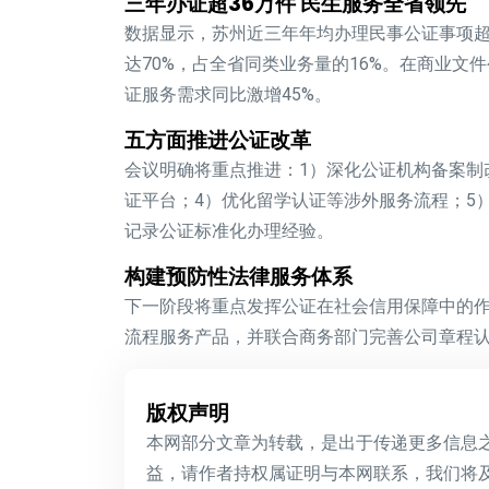
三年办证超36万件 民生服务全省领先
数据显示，苏州近三年年均办理
民事公证
事项超
达70%，占全省同类业务量的16%。在
商业文件
证
服务需求同比激增45%。
五方面推进公证改革
会议明确将重点推进：1）深化
公证机构备案制
证
平台；4）优化
留学认证
等涉外服务流程；5
记录公证
标准化办理经验。
构建预防性法律服务体系
下一阶段将重点发挥公证在
社会信用保障
中的
流程服务产品，并联合商务部门完善
公司章程
版权声明
本网部分文章为转载，是出于传递更多信息
益，请作者持权属证明与本网联系，我们将