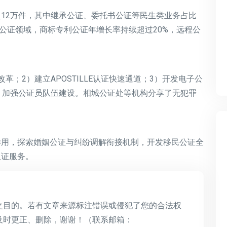
12万件，其中
继承公证
、
委托书公证
等民生类业务占比
公证
领域，
商标专利公证
年增长率持续超过20%，
远程公
改革；2）建立
APOSTILLE认证
快速通道；3）开发
电子公
）加强
公证员队伍
建设。相城公证处等机构分享了
无犯罪
作用，探索
婚姻公证
与纠纷调解衔接机制，开发
移民公证
全
认证
服务。
之目的。若有文章来源标注错误或侵犯了您的合法权
及时更正、删除，谢谢！（联系邮箱：