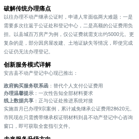
破解传统办理痛点
以往办理
不动产继承公证
时，申请人常面临两大难题：一是
需要多次往返于公证处和登记中心，二是高额的公证费用负
担。以县城百万房产为例，仅公证费就需支出约5000元。更
复杂的是，部分因房屋改建、土地证缺失等情况，即使完成
公证仍无法办理登记。
创新服务模式详解
安吉县不动产登记中心现已推出：
政府购买服务联系函
：替代个人支付公证费用
办理温馨提示
：一次性告知全部材料要求
线上数据共享
：正与公证处推进系统对接
实施首月已办理9宗案例，累计减免
继承公证费用
28620元。
市民现在只需携带继承权证明材料到县不动产登记中心咨询
窗口，即可获取全套指引文件。