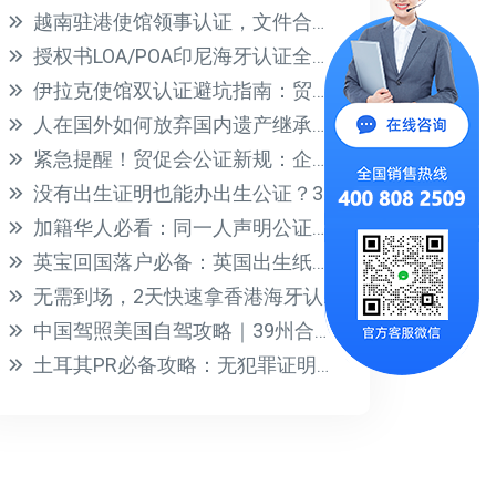
越南驻港使馆领事认证，文件合规其实很简单
授权书LOA/POA印尼海牙认证全攻略，3步搞定贸促会认证
伊拉克使馆双认证避坑指南：贸促会认证4大关键点
人在国外如何放弃国内遗产继承权？海牙认证声明书办理指南
紧急提醒！贸促会公证新规：企业信息报告必须补充说明，缺件将影响认证
没有出生证明也能办出生公证？3分钟搞定替代材料清单
加籍华人必看：同一人声明公证认证，丝滑证明“我就是我”
英宝回国落户必备：英国出生纸海牙认证全攻略
无需到场，2天快速拿香港海牙认证！线上办理全攻略
中国驾照美国自驾攻略｜39州合法开车+公证办理指南
土耳其PR必备攻略：无犯罪证明与POA授权书海牙认证全流程