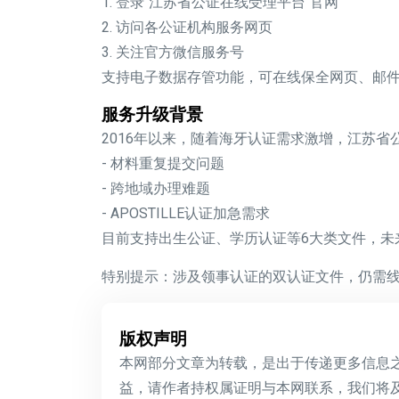
1. 登录"江苏省公证在线受理平台"官网
2. 访问各公证机构服务网页
3. 关注官方微信服务号
支持
电子数据存管
功能，可在线保全网页、邮
服务升级背景
2016年以来，随着
海牙认证
需求激增，江苏省
- 材料重复提交问题
- 跨地域办理难题
-
APOSTILLE认证
加急需求
目前支持
出生公证
、
学历认证
等6大类文件，未
特别提示：涉及
领事认证
的双认证文件，仍需
版权声明
本网部分文章为转载，是出于传递更多信息
益，请作者持权属证明与本网联系，我们将