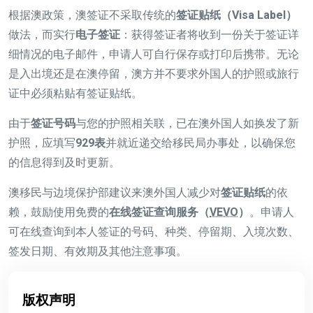
根据澳政策，澳签证不采取传统的
签证贴纸（Visa Label）
做法，而实行
电子签证
：获得签证者将收到一份关于签证详
细情况的电子邮件，申请人可自行保存或打印后携带。无论
是入出境还是在澳停留，澳方并不要求外国人的护照或旅行
证中必须粘贴有签证贴纸。
由于
签证号码
与您的护照相关联，已在澳外国人如换发了新
护照，应填写
929表
并就近递交给移民局办事处，以确保您
的信息得到及时更新。
澳移民与边境保护部建议来澳外国人减少对
签证贴纸
的依
赖，鼓励使用免费的
在线签证查询服务（
VEVO
）
。申请人
可在线查询到本人签证的号码、种类、停留期、入境次数、
签发日期、有效期及其他注意事项。
版权声明