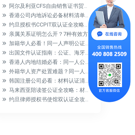
阿尔及利亚CFS自由销售证书贸促会认证全攻略，信用证必备！
香港公司内地诉讼必备材料清单｜公证流程详解
约旦授权书CCPIT双认证全攻略，快速通关指南
亲属关系证明怎么开？7种有效方法+模板免费领
加籍华人必看！同一人声明公证认证，丝滑证明“我就是我”
出国文件认证指南：公证、海牙认证与双认证全解析
香港人内地结婚必看：同一人公证办理全攻略
外籍华人资产处置难题？同一人声明公证一站式解决身份认证
韩国注册公司必看：材料认证清单与高效办理指南
马来西亚陪读签公证全攻略：材料清单与双认证流程详解
约旦律师授权书使馆双认证全攻略，3步搞定涉外文件